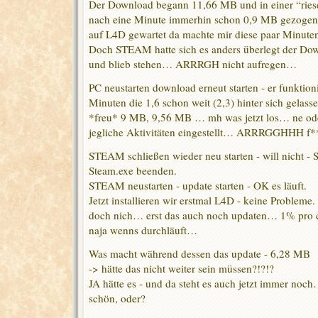
Der Download begann 11,66 MB und in einer “ries
nach eine Minute immerhin schon 0,9 MB gezogen - 
auf L4D gewartet da machte mir diese paar Minuten
Doch STEAM hatte sich es anders überlegt der Do
und blieb stehen… ARRRGH nicht aufregen…
PC neustarten download erneut starten - er funktion
Minuten die 1,6 schon weit (2,3) hinter sich gela
*freu* 9 MB, 9,56 MB … mh was jetzt los… ne o
jegliche Aktivitäten eingestellt… ARRRGGHHH f
STEAM schließen wieder neu starten - will nicht -
Steam.exe beenden.
STEAM neustarten - update starten - OK es läuft.
Jetzt installieren wir erstmal L4D - keine Probleme.
doch nich… erst das auch noch updaten… 1% pro c
naja wenns durchläuft…
Was macht während dessen das update - 6,28 MB
-> hätte das nicht weiter sein müssen?!?!?
JA hätte es - und da steht es auch jetzt immer noc
schön, oder?